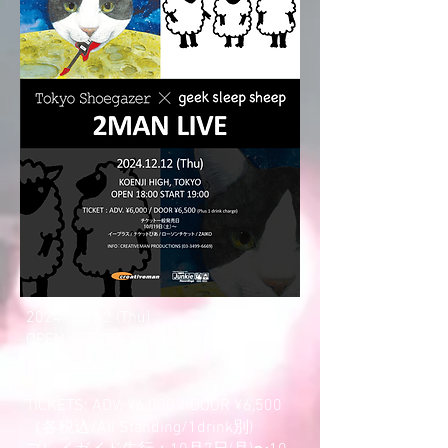
2024/12/12 (Thu)
OPEN / START 18:00 / 19:00
Venue：KOENJI HIGH
TICKETS: ADV. ¥6,000 / DOOR ¥6,500
（各税込/All Standing/1drink別)