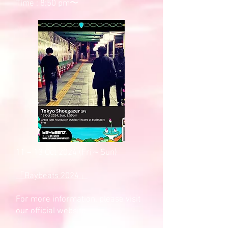
Time : 8:50 pm〜
11 – 13 Oct 2024 (Fri～Sun)
「Baybeats 2024」
For more information, please visit
our official website.​​​​​​​