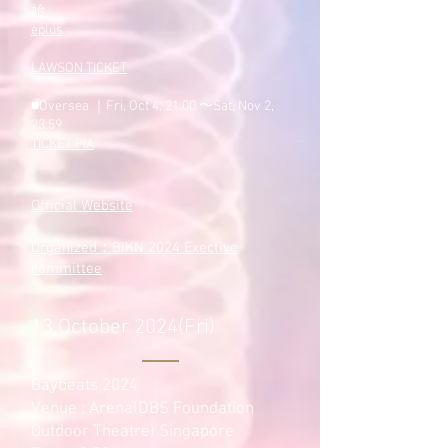
始
eplus
LAWSON TICKET
■Oversea ｜Fri, Oct 4, 21:00 〜Sat, Nov 2,
23:59
TICKET PIA
​Official Website
Organized：BiKN 2024 Exective
committee
13 October 2024(Fri)
Baybeats 2024
Venue : Arena(DBS Foundation
Outdoor Theatre) Singapore