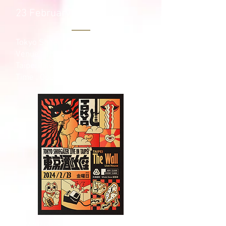
23 February 2024(Fri)
Tokyo Shoegazer Live in Taipei
Venue : The Wall Live House
Taipei,Taiwan
Time : Open 19:00 / Start 20:00
2024/02/23 (Fri)