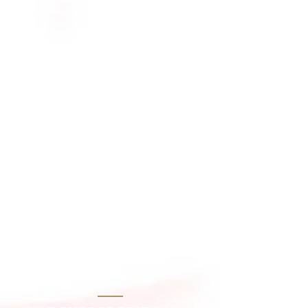
Open 19:00 / Start 20:00
Venue : The Wall Live House
Ticket Price | Presale $1,500 / Door
$1,800
Opening Act | Whale Done! 鯨魚號
Organizer | DUSTPANNER Co., Ltd
Main Visual Designer | 吳慶
【Ticketing】
Tickets will officially go on sale on
01/26 (Fri) at 12:00 PM.
Ticket Link ➨
KKTIX
24~25 February 2024(Sat・
Sun)