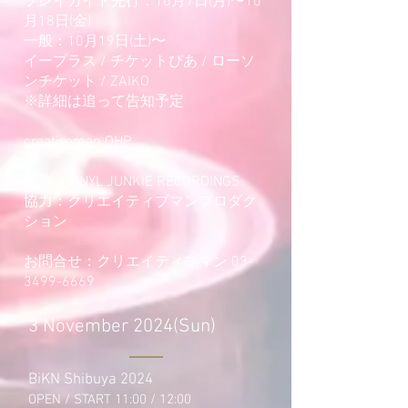
プレイガイド先行：10月7日(月)〜10
月18日(金)
一般：10月19日(土)〜
イープラス / チケットぴあ / ローソ
ンチケット / ZAIKO
※詳細は追って告知予定
creativeman OHP
主催：VINYL JUNKIE RECORDINGS
協力：クリエイティブマンプロダク
ション
お問合せ：クリエイティブマン 03-
3499-6669
3 November 2024(Sun)
BiKN Shibuya 2024
OPEN / START 11:00 / 12:00