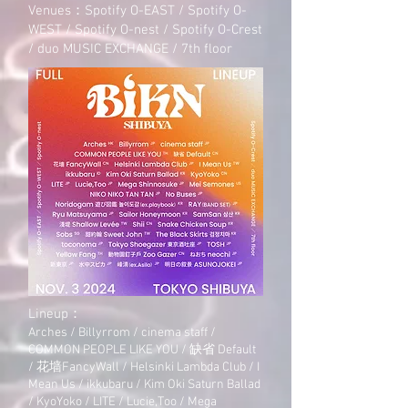
Venues：Spotify O-EAST / Spotify O-
WEST / Spotify O-nest / Spotify O-Crest
/ duo MUSIC EXCHANGE / 7th floor
Lineup：
Arches / Billyrrom / cinema staff /
COMMON PEOPLE LIKE YOU / 缺省 Default
/ 花墙FancyWall / Helsinki Lambda Club / I
Mean Us / ikkubaru / Kim Oki Saturn Ballad
/ KyoYoko / LITE / Lucie,Too / Mega