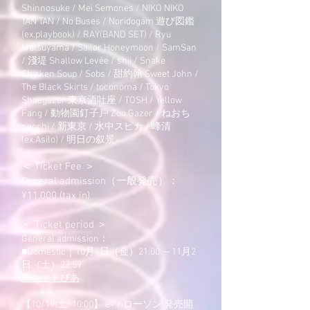
Shinnosuke / Mei Semones / NIKO NIKO
TAN TAN / No Buses / Noridogam 遊び図鑑
(ex.playbook) / RAY(BAND SET) / Ryu
Matsuyama / Sailor Honeymoon / SamSan
/ 淺堤 Shallow Levée / shii / Snake
Chicken Soup / Sobs / 甜約翰 Sweet John /
The Black Skirts / toconoma / Tokyo
Shoegazer 東京酒吐座 / TOSH / Yellow
Fang / 動物園釘子戶 Zoo Gazer / ねおち
neochi / 新東京 / 水中スピカ / 峰清
(ex.Asilo) / 明日の叙景
＜ Ticket Fee ＞
General admission（一般発売）：
¥11,000 (tax in)
＜ Ticket period ＞
General admission：
■Domestic｜10月4日（金）21:00 ～11月2
日（土）23:59
チケットぴあ
【10/19(土) 10:00】 e+ / ローソン 発売開